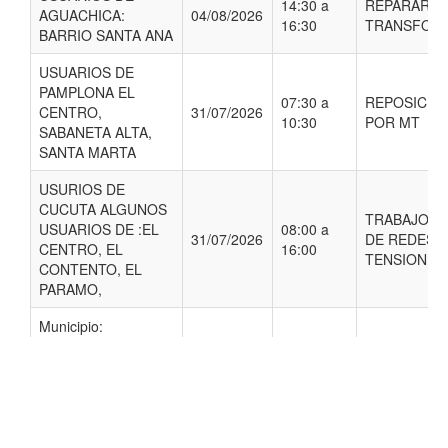
14:30 a
REPARAR F
AGUACHICA:
04/08/2026
16:30
TRANSFOR
BARRIO SANTA ANA
USUARIOS DE
PAMPLONA EL
07:30 a
REPOSICIO
CENTRO,
31/07/2026
10:30
POR MT
SABANETA ALTA,
SANTA MARTA
USURIOS DE
CUCUTA ALGUNOS
TRABAJOS 
USUARIOS DE :EL
08:00 a
31/07/2026
DE REDES D
CENTRO, EL
16:00
TENSION
CONTENTO, EL
PARAMO,
Municipio:
BOCHALEMA
BARRIO
08:00 a
AGUANEGRA,
31/07/2026
MANTENIMI
16:00
VEREDA
AGUANEGRA,
VEREDA CACHIRI